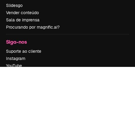
Slidesgo
Vender conteúdo
Sala de imprensa
Procurando por magnific.ai?
Siga-nos
Suporte ao cliente
Instagram
YouTube
LinkedIn
TikTok
Discord
X
Reddit
Copyright © 2010-
2026
Freepik Company S.L.U.
Todos os direitos
reservados
.