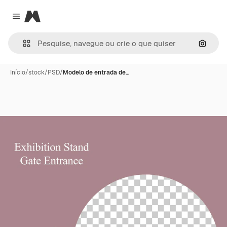
Magnific
Close menu
Pesqui
Início
/
stock
/
PSD
/
Modelo de entrada de…