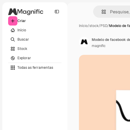
Criar
Início
/
stock
/
PSD
/
Modelo de f
Início
Buscar
Modelo de facebook de
magnific
Stock
Explorar
Todas as ferramentas