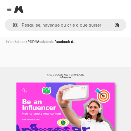
Magnific
Close menu
Pesqui
Início
/
stock
/
PSD
/
Modelo de facebook d…