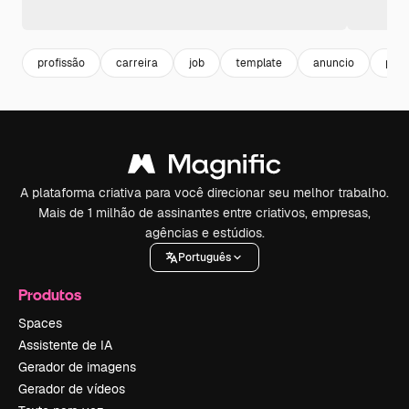
profissão
carreira
job
template
anuncio
prof
A plataforma criativa para você direcionar seu melhor trabalho.
Mais de 1 milhão de assinantes entre criativos, empresas,
agências e estúdios.
Português
Produtos
Spaces
Assistente de IA
Gerador de imagens
Gerador de vídeos