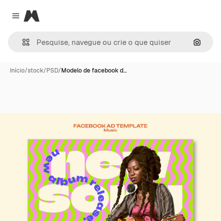
Magnific
Close menu
Pesqui
Início
/
stock
/
PSD
/
Modelo de facebook d…