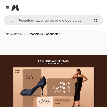
Magnific
Close menu
Pesqui
Início
/
stock
/
PSD
/
Modelo de Facebook d…