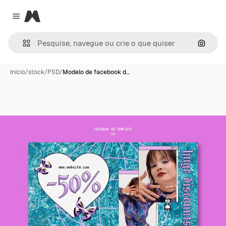
Magnific
Close menu
Pesqui
Início
/
stock
/
PSD
/
Modelo de facebook d…