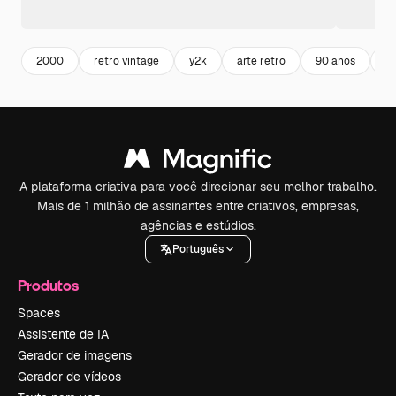
2000
retro vintage
y2k
arte retro
90 anos
re
A plataforma criativa para você direcionar seu melhor trabalho.
Mais de 1 milhão de assinantes entre criativos, empresas,
agências e estúdios.
Português
Produtos
Spaces
Assistente de IA
Gerador de imagens
Gerador de vídeos