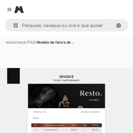
Magnific
Close menu
Pesqui
Início
/
stock
/
PSD
/
Modelo de fatura de …