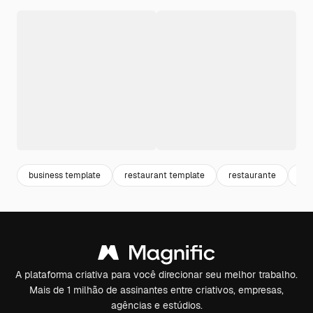
business template
restaurant template
restaurante
an
A plataforma criativa para você direcionar seu melhor trabalho.
Mais de 1 milhão de assinantes entre criativos, empresas,
agências e estúdios.