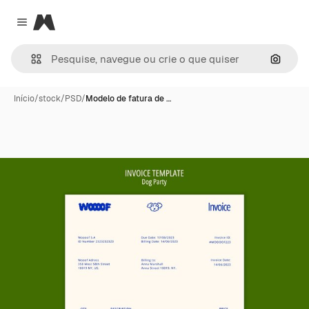
Magnific
Close menu
Pesqui
Início
/
stock
/
PSD
/
Modelo de fatura de …