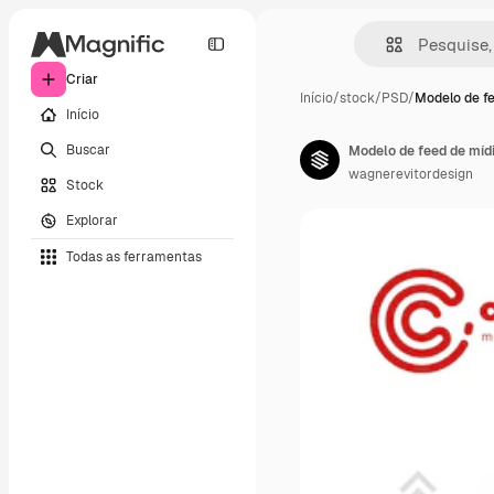
Criar
Início
/
stock
/
PSD
/
Modelo de f
Início
Buscar
Modelo de feed de míd
wagnerevitordesign
Stock
Explorar
Todas as ferramentas