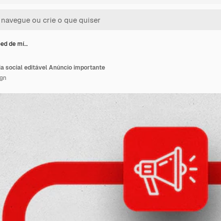
eed de mí…
a social editável Anúncio importante
ign