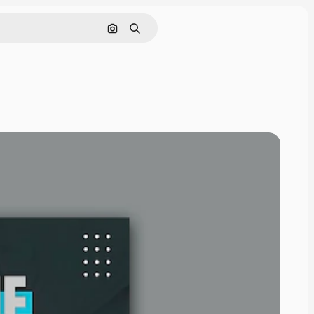
Pesquisar por imagem
Buscar