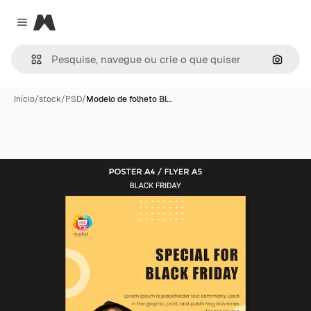
Magnific
Close menu
Pesqui
Início
/
stock
/
PSD
/
Modelo de folheto Bl…