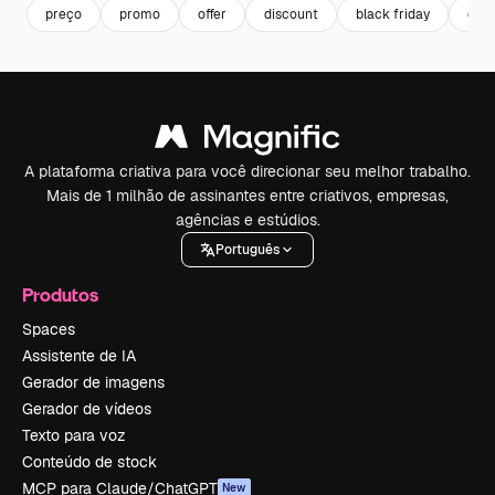
preço
promo
offer
discount
black friday
des
A plataforma criativa para você direcionar seu melhor trabalho.
Mais de 1 milhão de assinantes entre criativos, empresas,
agências e estúdios.
Português
Produtos
Spaces
Assistente de IA
Gerador de imagens
Gerador de vídeos
Texto para voz
Conteúdo de stock
MCP para Claude/ChatGPT
New