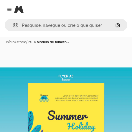
Magnific
Close menu
Pesqui
Início
/
stock
/
PSD
/
Modelo de folheto - …