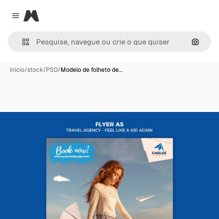
Magnific
Close menu
Pesqui
Início
/
stock
/
PSD
/
Modelo de folheto de…