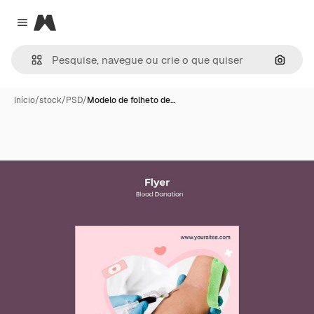
Magnific
Close menu
Pesqui
Início
/
stock
/
PSD
/
Modelo de folheto de…