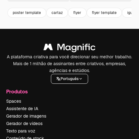
poster template
cartaz
flyer
flyer template
iguald
A plataforma criativa para você direcionar seu melhor trabalho.
Mais de 1 milhão de assinantes entre criativos, empresas,
agências e estúdios.
Português
Produtos
Spaces
Assistente de IA
Gerador de imagens
Gerador de vídeos
Texto para voz
Conteúdo de stock