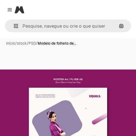
Magnific
Close menu
Pesqui
Início
/
stock
/
PSD
/
Modelo de folheto de…