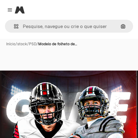
Magnific
Close menu
Pesqui
Início
/
stock
/
PSD
/
Modelo de folheto de…