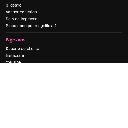
Slidesgo
Vender conteúdo
Sala de imprensa
Procurando por magnific.ai?
Siga-nos
Suporte ao cliente
Instagram
YouTube
LinkedIn
TikTok
Discord
X
Reddit
Copyright © 2010-
2026
Freepik Company S.L.U.
Todos os direitos
reservados
.