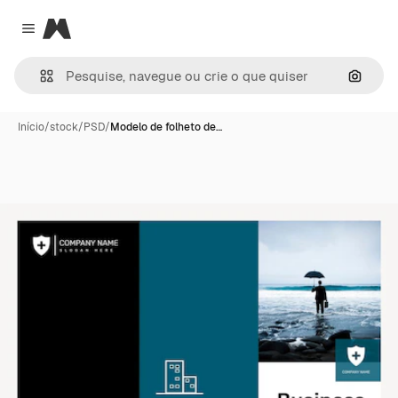
Magnific
Close menu
Pesqui
Início
/
stock
/
PSD
/
Modelo de folheto de…