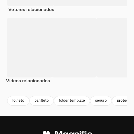
Vetores relacionados
Vídeos relacionados
Premium
Premium
Premium
Premium
folheto
panfleto
folder template
seguro
proteger