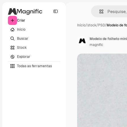
Criar
Início
/
stock
/
PSD
/
Modelo de fo
Início
Buscar
Modelo de folheto mini
magnific
Stock
Explorar
Todas as ferramentas