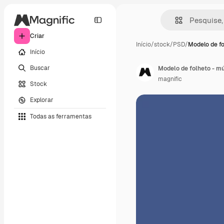
Criar
Início
/
stock
/
PSD
/
Modelo de fo
Início
Buscar
Modelo de folheto - mú
magnific
Stock
Explorar
Todas as ferramentas