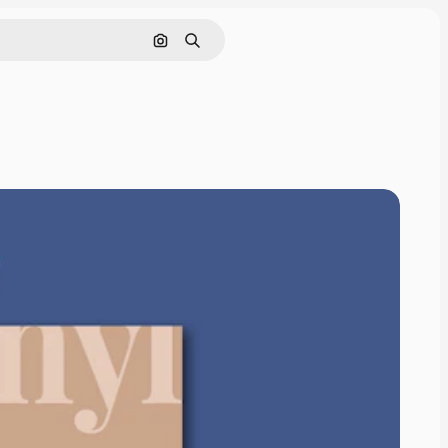
Pesquisar por imagem
Buscar