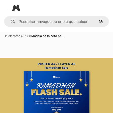
Magnific
Close menu
Pesqui
Início
/
stock
/
PSD
/
Modelo de folheto pa…