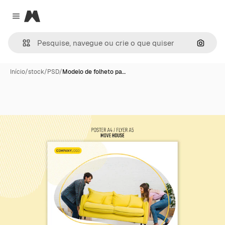
Magnific
Close menu
Pesqui
Início
/
stock
/
PSD
/
Modelo de folheto pa…