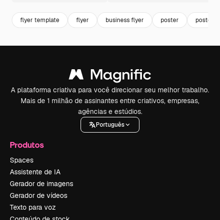
flyer template
flyer
business flyer
poster
poster t
A plataforma criativa para você direcionar seu melhor trabalho.
Mais de 1 milhão de assinantes entre criativos, empresas,
agências e estúdios.
Português
Produtos
Spaces
Assistente de IA
Gerador de imagens
Gerador de vídeos
Texto para voz
Conteúdo de stock