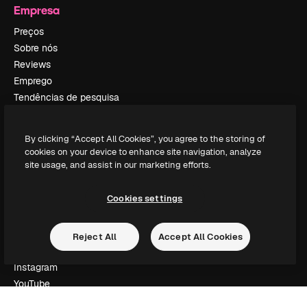
Empresa
Preços
Sobre nós
Reviews
Emprego
Tendências de pesquisa
Blog
Eventos
By clicking “Accept All Cookies”, you agree to the storing of
Slidesgo
cookies on your device to enhance site navigation, analyze
Vender conteúdo
site usage, and assist in our marketing efforts.
Sala de imprensa
Procurando por magnific.ai?
Cookies settings
Siga-nos
Reject All
Accept All Cookies
Suporte ao cliente
Instagram
YouTube
LinkedIn