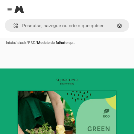
Magnific
Close menu
Pesqui
Início
/
stock
/
PSD
/
Modelo de folheto qu…