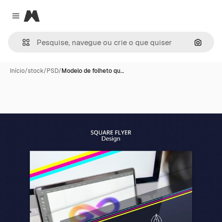
Magnific
Close menu
Pesqui
Início
/
stock
/
PSD
/
Modelo de folheto qu…