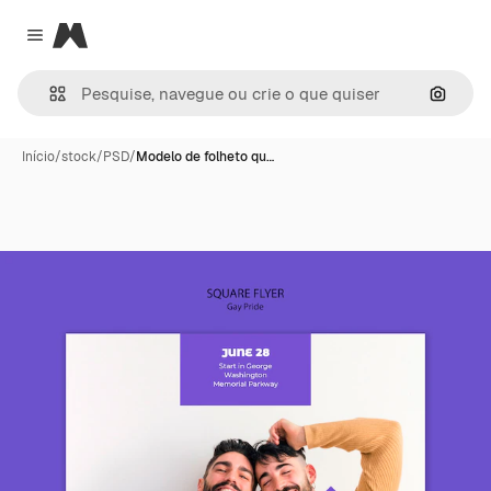
Magnific
Close menu
Pesqui
Início
/
stock
/
PSD
/
Modelo de folheto qu…