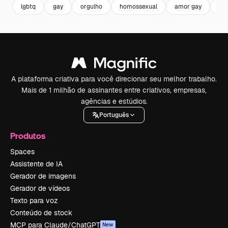
lgbtq
gay
orgulho
homossexual
amor gay
se
A plataforma criativa para você direcionar seu melhor trabalho.
Mais de 1 milhão de assinantes entre criativos, empresas,
agências e estúdios.
Português
Produtos
Spaces
Assistente de IA
Gerador de imagens
Gerador de vídeos
Texto para voz
Conteúdo de stock
MCP para Claude/ChatGPT
New