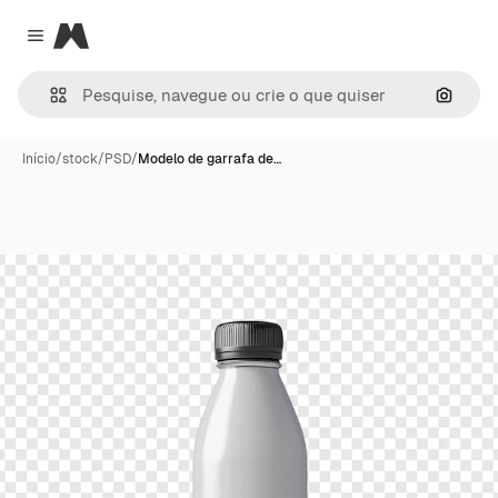
Magnific
Close menu
Pesqui
Início
/
stock
/
PSD
/
Modelo de garrafa de…