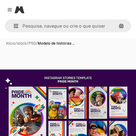
Magnific
Close menu
Pesqui
Início
/
stock
/
PSD
/
Modelo de histórias …