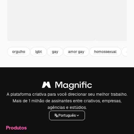
orgulho
lgbt
gay
amor gay
homossexual
sexu
A plataforma criativa para você direcionar seu melhor trabalho.
Mais de 1 milhão de assinantes entre criativos, empresas,
agências e estúdios.
Português
Produtos