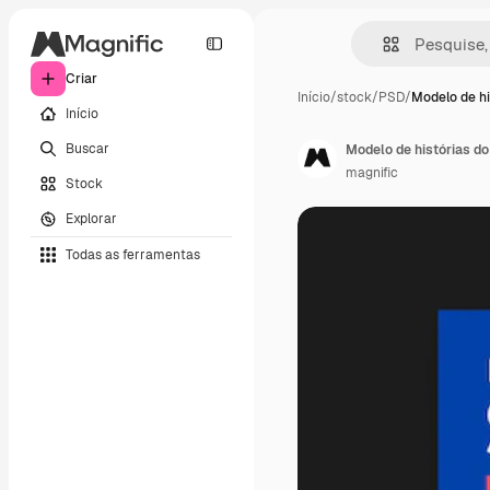
Criar
Início
/
stock
/
PSD
/
Modelo de hi
Início
Buscar
Modelo de histórias do
magnific
Stock
Explorar
Todas as ferramentas