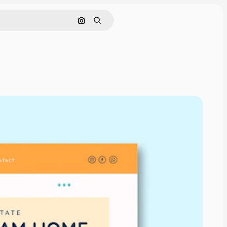
Pesquisar por imagem
Buscar