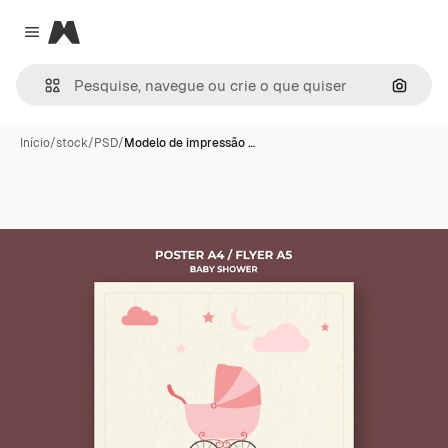
Magnific
Close menu
Pesqui
Início
/
stock
/
PSD
/
Modelo de impressão …