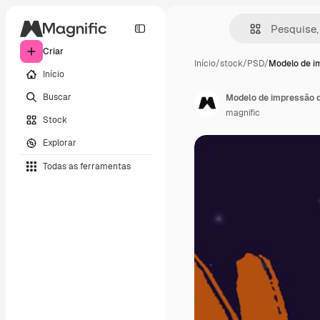
Criar
Início
/
stock
/
PSD
/
Modelo de i
Início
Buscar
Modelo de impressão d
magnific
Stock
Explorar
Todas as ferramentas