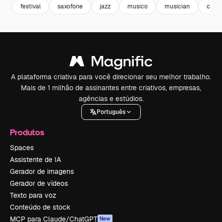
festival
saxofone
jazz
musico
musician
carta
A plataforma criativa para você direcionar seu melhor trabalho.
Mais de 1 milhão de assinantes entre criativos, empresas,
agências e estúdios.
Português
Produtos
Spaces
Assistente de IA
Gerador de imagens
Gerador de vídeos
Texto para voz
Conteúdo de stock
MCP para Claude/ChatGPT
New