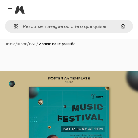
Magnific
Close menu
Pesqui
Início
/
stock
/
PSD
/
Modelo de impressão …