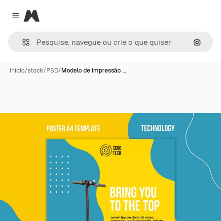
Magnific
Close menu
Pesqui
Início
/
stock
/
PSD
/
Modelo de impressão …