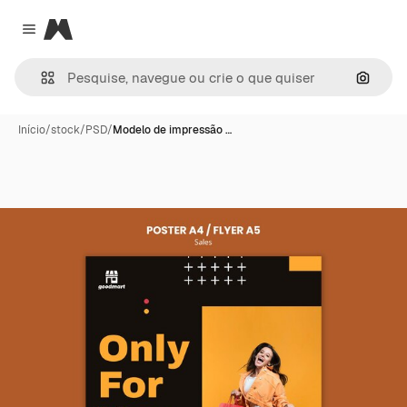
Magnific
Close menu
Pesqui
Início
/
stock
/
PSD
/
Modelo de impressão …