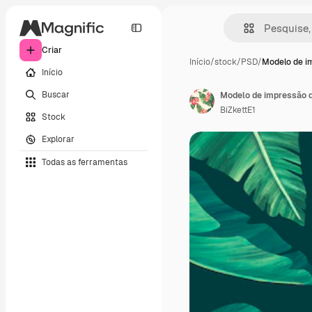
Criar
Início
/
stock
/
PSD
/
Modelo de i
Início
Buscar
Modelo de impressão d
BiZkettE1
Stock
Explorar
Todas as ferramentas