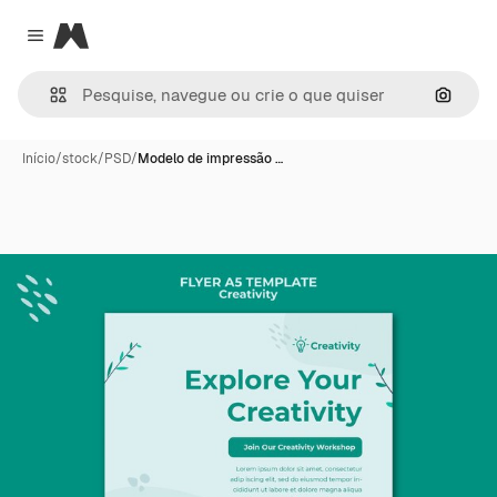
Magnific
Close menu
Pesqui
Início
/
stock
/
PSD
/
Modelo de impressão …