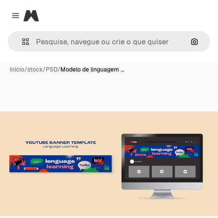
Magnific
Close menu
Pesqui
Início
/
stock
/
PSD
/
Modelo de linguagem …