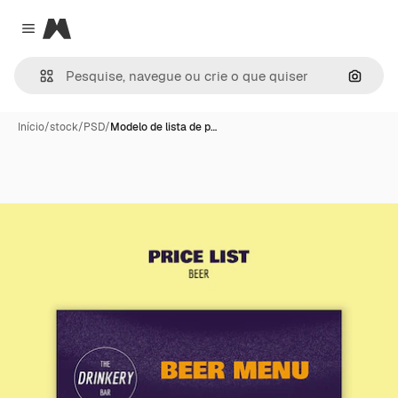
Magnific
Close menu
Pesqui
Início
/
stock
/
PSD
/
Modelo de lista de p…