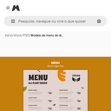
Magnific
Close menu
Pesqui
Início
/
stock
/
PSD
/
Modelo de menu do di…