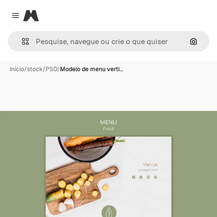
Magnific
Close menu
Pesqui
Início
/
stock
/
PSD
/
Modelo de menu verti…