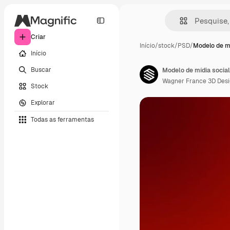
Criar
Início
/
stock
/
PSD
/
Modelo de mí
Início
Buscar
Modelo de mídia social
Wagner France 3D Des
Stock
Explorar
Todas as ferramentas