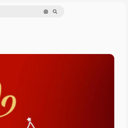
Pesquisar por imagem
Buscar