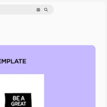
Pesquisar por imagem
Buscar