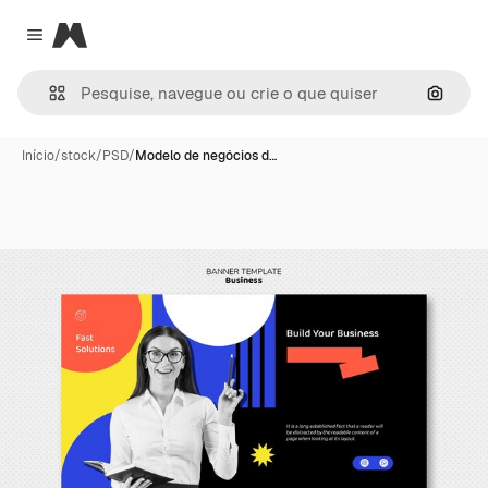
Magnific
Close menu
Pesqui
Início
/
stock
/
PSD
/
Modelo de negócios d…