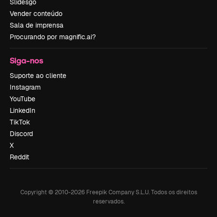
Slidesgo
Vender conteúdo
Sala de imprensa
Procurando por magnific.ai?
Siga-nos
Suporte ao cliente
Instagram
YouTube
LinkedIn
TikTok
Discord
X
Reddit
Copyright © 2010-
2026
Freepik Company S.L.U.
Todos os direitos
reservados
.