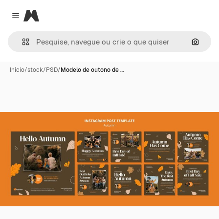
Magnific
Close menu
Pesqui
Início
/
stock
/
PSD
/
Modelo de outono de …