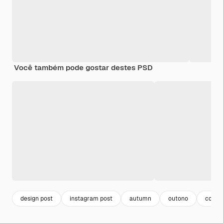
Você também pode gostar destes PSD
design post
instagram post
autumn
outono
collec