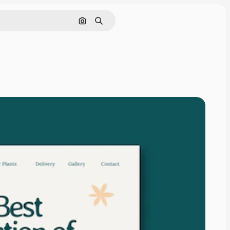
Pesquisar por imagem
Buscar