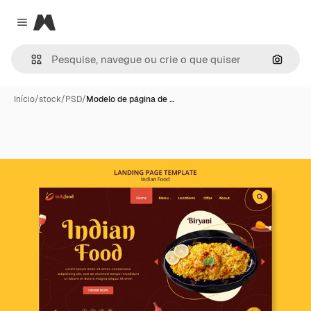
Magnific
Close menu
Pesqui
Início
/
stock
/
PSD
/
Modelo de página de …