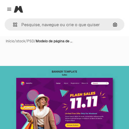
Magnific
Close menu
Pesqui
Início
/
stock
/
PSD
/
Modelo de página de …