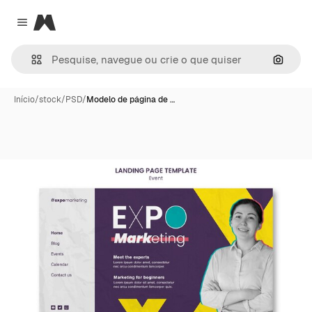
Magnific
Close menu
Pesqui
Início
/
stock
/
PSD
/
Modelo de página de …