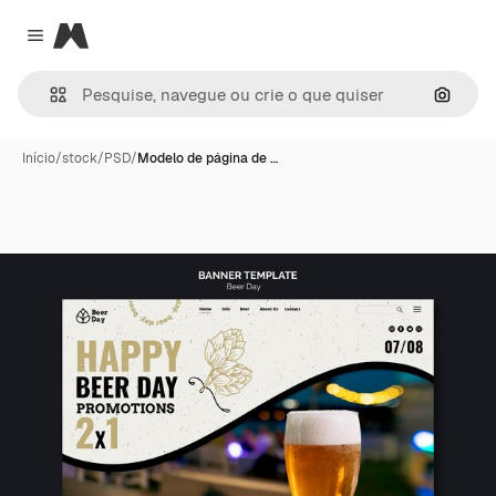
Magnific
Close menu
Pesqui
Início
/
stock
/
PSD
/
Modelo de página de …