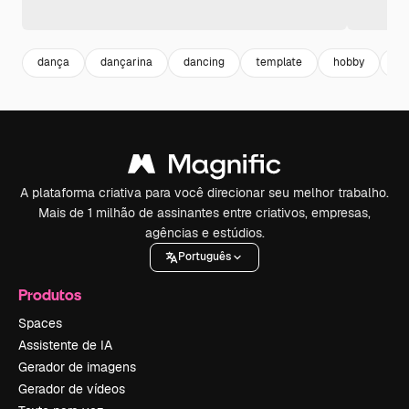
dança
dançarina
dancing
template
hobby
at
A plataforma criativa para você direcionar seu melhor trabalho.
Mais de 1 milhão de assinantes entre criativos, empresas,
agências e estúdios.
Português
Produtos
Spaces
Assistente de IA
Gerador de imagens
Gerador de vídeos