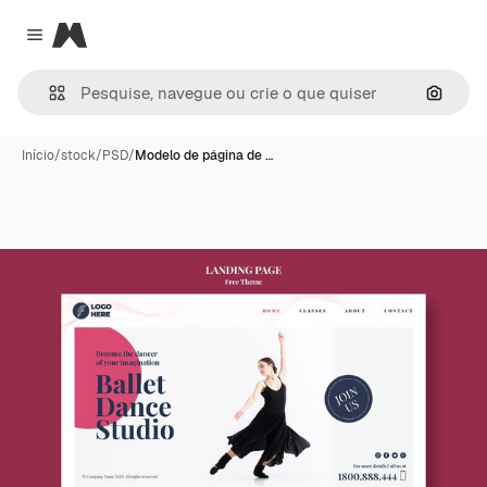
Magnific
Close menu
Pesqui
Início
/
stock
/
PSD
/
Modelo de página de …